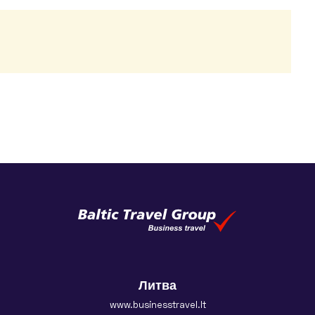
Литва
www.businesstravel.lt