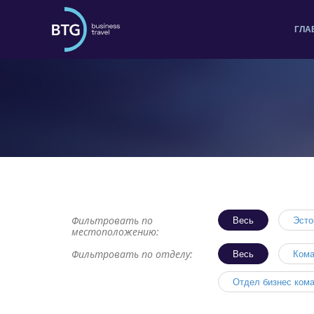
ГЛА
Фильтровать по
Весь
Эсто
местоположению:
Фильтровать по отделу:
Весь
Кома
Отдел бизнес кома