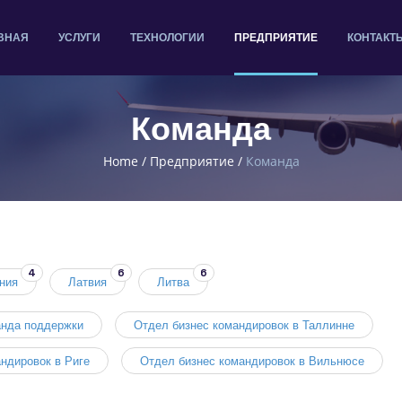
ВНАЯ
УСЛУГИ
ТЕХНОЛОГИИ
ПРЕДПРИЯТИЕ
КОНТАКТ
Команда
Home
/
Предприятие
/
Команда
4
6
6
ния
Латвия
Литва
нда поддержки
Отдел бизнес командировок в Таллинне
ндировок в Риге
Отдел бизнес командировок в Вильнюсе